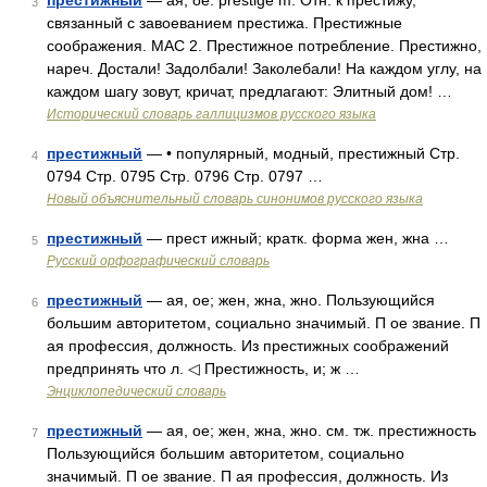
престижный
— ая, ое. prestige m. Отн. к престижу,
3
связанный с завоеванием престижа. Престижные
соображения. МАС 2. Престижное потребление. Престижно,
нареч. Достали! Задолбали! Заколебали! На каждом углу, на
каждом шагу зовут, кричат, предлагают: Элитный дом! …
Исторический словарь галлицизмов русского языка
престижный
— • популярный, модный, престижный Стр.
4
0794 Стр. 0795 Стр. 0796 Стр. 0797 …
Новый объяснительный словарь синонимов русского языка
престижный
— прест ижный; кратк. форма жен, жна …
5
Русский орфографический словарь
престижный
— ая, ое; жен, жна, жно. Пользующийся
6
большим авторитетом, социально значимый. П ое звание. П
ая профессия, должность. Из престижных соображений
предпринять что л. ◁ Престижность, и; ж …
Энциклопедический словарь
престижный
— ая, ое; жен, жна, жно. см. тж. престижность
7
Пользующийся большим авторитетом, социально
значимый. П ое звание. П ая профессия, должность. Из