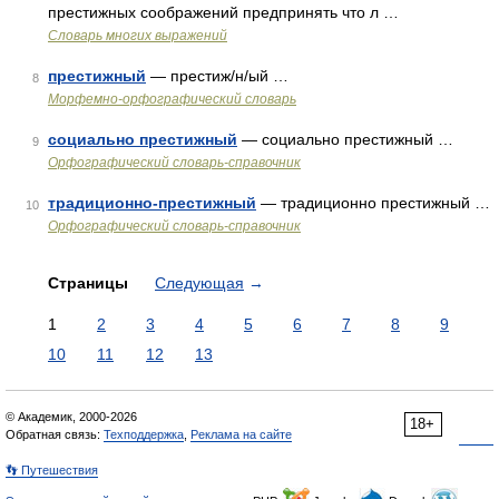
престижных соображений предпринять что л …
Словарь многих выражений
престижный
— престиж/н/ый …
8
Морфемно-орфографический словарь
социально престижный
— социально престижный …
9
Орфографический словарь-справочник
традиционно-престижный
— традиционно престижный …
10
Орфографический словарь-справочник
Страницы
Следующая
→
1
2
3
4
5
6
7
8
9
10
11
12
13
© Академик, 2000-2026
18+
Обратная связь:
Техподдержка
,
Реклама на сайте
👣 Путешествия